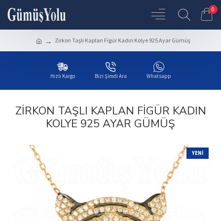
0
Zirkon Taşlı Kaplan Figür Kadın Kolye 925 Ayar Gümüş
Hızlı Kargo
Bizi Şimdi Ara
Whatsapp
ZIRKON TAŞLI KAPLAN FIGÜR KADIN
KOLYE 925 AYAR GÜMÜŞ
YENI