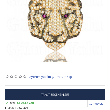
0 yorum yapılmış.
-
Yorum Yap
TAKSIT SEÇENEKLERI
Stok:
STOKTA VAR
Gümüşyolu
Model:
ZKAP4798