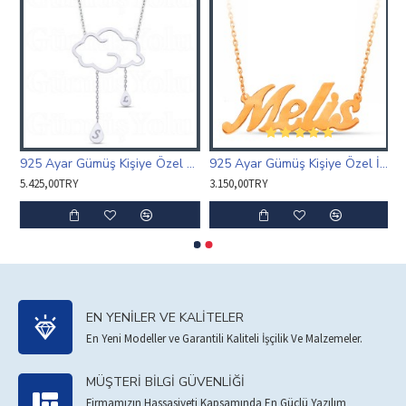
Harf Kolye Özel Tasarım
925 Ayar Gümüş Kişiye Özel Harfli Bulut ve Yağmur Damlaları Kolye
925 Ayar Gümüş Kişiye Özel İsim Kolye Popüler
5.425,00TRY
3.150,00TRY
EN YENILER VE KALITELER
En Yeni Modeller ve Garantili Kaliteli İşçilik Ve Malzemeler.
MÜŞTERI BILGI GÜVENLIĞI
Firmamızın Hassasiyeti Kapsamında En Güçlü Yazılım