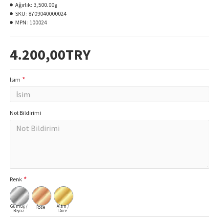
Ağırlık:
3,500.00g
SKU:
8709040000024
MPN:
100024
4.200,00TRY
İsim
Not Bildirimi
Renk
Gümüş /
Altın /
Rose
Beyaz
Dore