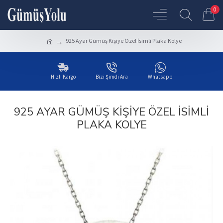
0
925 Ayar Gümüş Kişiye Özel İsimli Plaka Kolye
Hızlı Kargo
Bizi Şimdi Ara
Whatsapp
925 AYAR GÜMÜŞ KIŞIYE ÖZEL İSIMLI
PLAKA KOLYE