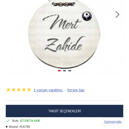
1 yorum yapılmış.
-
Yorum Yap
TAKSIT SEÇENEKLERI
Stok:
STOKTA VAR
Gümüşyolu
Model:
PLK783