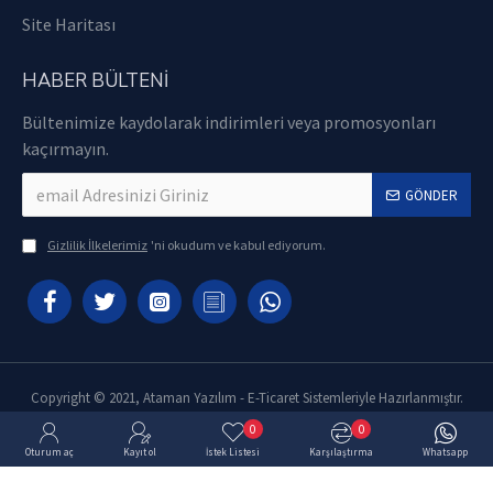
Site Haritası
HABER BÜLTENI
Bültenimize kaydolarak indirimleri veya promosyonları
kaçırmayın.
GÖNDER
Gizlilik İlkelerimiz
'ni okudum ve kabul ediyorum.
Copyright © 2021, Ataman Yazılım - E-Ticaret Sistemleriyle Hazırlanmıştır.
0
0
Oturum aç
Kayıt ol
İstek Listesi
Karşılaştırma
Whatsapp