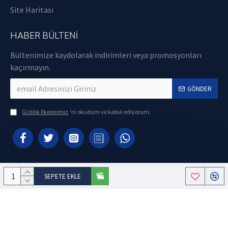
Site Haritası
HABER BÜLTENI
Bültenimize kaydolarak indirimleri veya promosyonları
kaçırmayın.
GÖNDER
Gizlilik İlkelerimiz
'ni okudum ve kabul ediyorum.
SEPETE EKLE
Copyright © 2021, Ataman Yazılım - E-Ticaret Sistemleriyle Hazırlanmıştır.