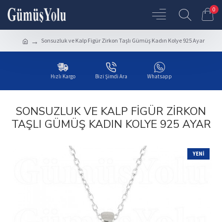
0
Sonsuzluk ve Kalp Figür Zirkon Taşlı Gümüş Kadın Kolye 925 Ayar
Hızlı Kargo
Bizi Şimdi Ara
Whatsapp
SONSUZLUK VE KALP FIGÜR ZIRKON
TAŞLI GÜMÜŞ KADIN KOLYE 925 AYAR
YENI