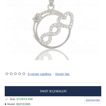
0 yorum yapılmış.
-
Yorum Yap
TAKSIT SEÇENEKLERI
Stok:
STOKTA VAR
Gümüşyolu
Model:
SNZCD3005