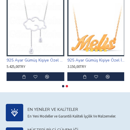
Harf Kolye Özel Tasarım
925 Ayar Gümüş Kişiye Özel Harfli Bulut ve Yağmur Damlaları Kolye
925 Ayar Gümüş Kişiye Özel İsim Kolye Popüler
5.425,00TRY
3.150,00TRY
EN YENILER VE KALITELER
En Yeni Modeller ve Garantili Kaliteli İşçilik Ve Malzemeler.