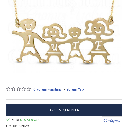
0 yorum yapılmış.
-
Yorum Yap
TAKSIT SEÇENEKLERI
Stok:
STOKTA VAR
Gümüşyolu
Model:
CEK290