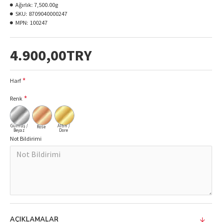
Ağırlık:
7,500.00g
SKU:
8709040000247
MPN:
100247
4.900,00TRY
Harf
Renk
Gümüş /
Altın /
Rose
Beyaz
Dore
Not Bildirimi
AÇIKLAMALAR