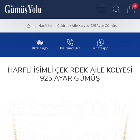
0
Harfli İsimli Çekirdek Aile Kolyesi 925 Ayar Gümüş
Hızlı Kargo
Bizi Şimdi Ara
Whatsapp
HARFLI İSIMLI ÇEKIRDEK AILE KOLYESI
925 AYAR GÜMÜŞ