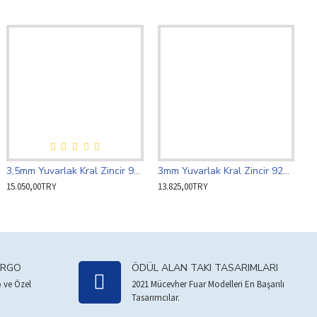
3,5mm Yuvarlak Kral Zincir 925 Ayar Gümüş
3mm Yuvarlak Kral Zincir 925 Ayar Gümüş
15.050,00TRY
13.825,00TRY
ARGO
ÖDÜL ALAN TAKI TASARIMLARI
 ve Özel
2021 Mücevher Fuar Modelleri En Başarılı
Tasarımcılar.