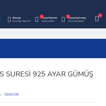
0
0
0
Hesap
Favorilerim
Karşılaştırma
Giriş Yap/ Kayıt Ol
İstek Listem
Ürün Karşılaştır
S SURESI 925 AYAR GÜMÜŞ
.
-
Yorum Yap