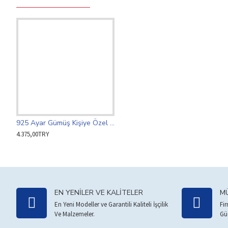
925 Ayar Gümüş Kişiye Özel Kalpli ve Harfli Kolye
4.375,00TRY
EN YENILER VE KALITELER
MÜ
En Yeni Modeller ve Garantili Kaliteli İşçilik
Fi
Ve Malzemeler.
Gü