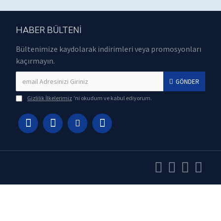
HABER BÜLTENI
Bültenimize kaydolarak indirimleri veya promosyonları
kaçırmayın.
GÖNDER
Gizlilik İlkelerimiz
'ni okudum ve kabul ediyorum.