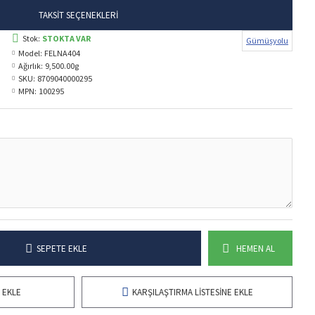
TAKSIT SEÇENEKLERI
Stok:
STOKTA VAR
Gümüşyolu
Model:
FELNA404
Ağırlık:
9,500.00g
SKU:
8709040000295
MPN:
100295
SEPETE EKLE
HEMEN AL
 EKLE
KARŞILAŞTIRMA LISTESINE EKLE