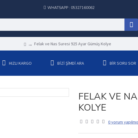
WHATSAPP : 05327160062
Felak ve Nas Suresi 925 Ayar Gümüş Kolye
HIZLI KARGO
BIZI ŞIMDI ARA
BIR SORU SOR
FELAK VE NA
KOLYE
0 yorum yapılmış