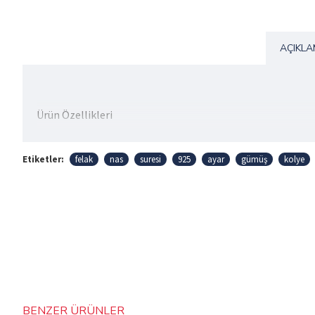
AÇIKL
Ürün Özellikleri
Maden : 925 Ayar Gümüş
Etiketler:
felak
nas
suresi
925
ayar
gümüş
kolye
Gram : 9.50 gr
Ürünümüz Gümüş Yolu Tarafından 1(Bir) Yıl Garanti Süre
Ürünlerimiz Özel Paketlerimizde Gönderilir. Örnek Paketl
BENZER ÜRÜNLER