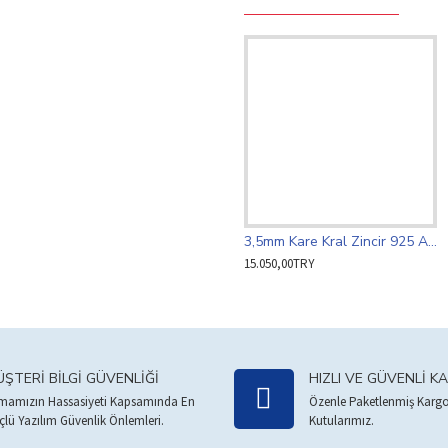
3,5mm Kare Kral Zincir 925 Ayar Gümüş
15.050,00TRY
ŞTERI BILGI GÜVENLIĞI
HIZLI VE GÜVENLI K
rmamızın Hassasiyeti Kapsamında En
Özenle Paketlenmiş Kargo
çlü Yazılım Güvenlik Önlemleri.
Kutularımız.