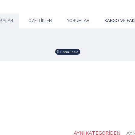
AMALAR
ÖZELLIKLER
YORUMLAR
KARGO VE PAK
si Vardır.
erimize Bakabilirsiniz.
AYNI KATEGORIDEN
AY