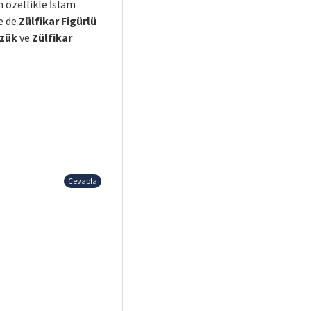
n özellikle İslam
e de
Zülfikar Figürlü
üzük
ve
Zülfikar
Cevapla