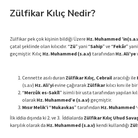
Zülfikar Kılıç Nedir?
Zülfikar pek çok kişinin bildiği Üzere
Hz. Muhammed ’in(s.a.
çatal şeklinde olan kılıcıdır. “
Zü
” yani “
Sahip
” ve “
Fekâr
” yani
geçmiştir. Kılıç
Hz. Muhammed (s.a.v)
tarafından
Hz. Ali’ye
v
Cennette asılı duran
Zülfikar Kılıç
,
Cebrail
aracılığı ile
(s.a.v)
Hz. Ali’yi
evine çağırarak
Zülfikar
kılıcı kını ile bi
“
Merzûk es-Sakīl
” isimli bir usta tarafından yapılan kıl
olarak
Hz. Muhammed’e (s.a.v)
geçmiştir.
Mısır Melik’i “Mukavkas
” tarafından
Hz. Muhammed ‘e
İlk iddia dışında ki 2. ve 3. İddialarda
Zülfikar Kılıç Uhud Sava
karşılık olarak da
Hz. Muhammed (s.a.v)
kendi kullandığı
Zülf