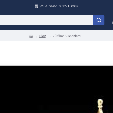
WHATSAPP : 05327160062
Blog
Zülfikar Kılıç Anlamı