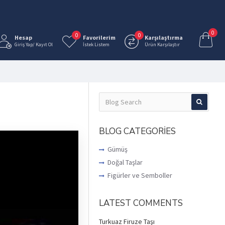
0
0
0
Hesap
Favorilerim
Karşılaştırma
Giriş Yap/ Kayıt Ol
İstek Listem
Ürün Karşılaştır
BLOG CATEGORIES
Gümüş
Doğal Taşlar
Figürler ve Semboller
LATEST COMMENTS
Turkuaz Firuze Taşı