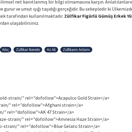
n bilimsel net kanıtlanmış bir bilgi olmamasına karşın. Anlatılanları
gurur ve umut ışığı taşıdığı gerçeğidir. Bu sebepledir ki Ülkemizd
rkek tarafından kullanılmaktadır.
Zülfikar Figürlü Gümüş Erkek Y
dan ulaşabilirsiniz.
Kılıç
Zülfikar Nerede
Hz Ali
Zülfikarın Anlamı
ld-strain/" rel="dofollow">Acapulco Gold Strain</a>
ain/" rel="dofollow">Afghani strain</a>
n/" rel="dofollow">AK 47 Strain</a>
ze-strain/" rel="dofollow">Amnesia Haze Strain</a>
-strain/" rel="dofollow">Blue Gelato Strain</a>