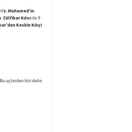
 H
z. Muhamed’in
n
Zülfikar Kılıcı
ile 9
kar’dan Keskin Kılıç!
 Bu uçlardan biri daha