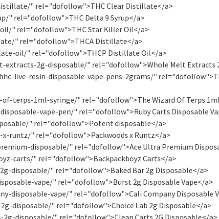
stillate/" rel="dofollow">THC Clear Distillate</a>
up/" rel="dofollow">THC Delta 9 Syrup</a>
oil/" rel="dofollow">THC Star Killer Oil</a>
late/" rel="dofollow">THCA Distillate</a>
ate-oil/" rel="dofollow">THCP Distillate Oil</a>
-extracts-2g-disposable/" rel="dofollow">Whole Melt Extracts 
hhc-live-resin-disposable-vape-pens-2grams/" rel="dofollow">T
-of-terps-1ml-syringe/" rel="dofollow">The Wizard Of Terps 1m
-disposable-vape-pen/" rel="dofollow">Ruby Carts Disposable V
posable/" rel="dofollow">Potent disposable</a>
-x-runtz/" rel="dofollow">Packwoods x Runtz</a>
-premium-disposable/" rel="dofollow">Ace Ultra Premium Dispos
oyz-carts/" rel="dofollow">Backpackboyz Carts</a>
2g-disposable/" rel="dofollow">Baked Bar 2g Disposable</a>
sposable-vape/" rel="dofollow">Burst 2g Disposable Vape​</a>
ny-disposable-vape/" rel="dofollow">Cali Company Disposable V
-2g-disposable/" rel="dofollow">Choice Lab 2g Disposable</a>
-2g-disposable/" rel="dofollow">Clean Carts 2G Disposable</a>