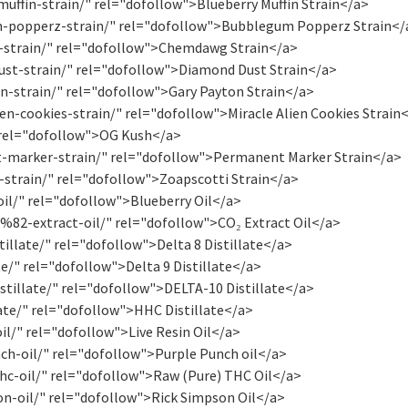
uffin-strain/" rel="dofollow">Blueberry Muffin Strain</a>
m-popperz-strain/" rel="dofollow">Bubblegum Popperz Strain</
-strain/" rel="dofollow">Chemdawg Strain</a>
st-strain/" rel="dofollow">Diamond Dust Strain</a>
n-strain/" rel="dofollow">Gary Payton Strain</a>
n-cookies-strain/" rel="dofollow">Miracle Alien Cookies Strain
 rel="dofollow">OG Kush</a>
-marker-strain/" rel="dofollow">Permanent Marker Strain</a>
strain/" rel="dofollow">Zoapscotti Strain</a>
il/" rel="dofollow">Blueberry Oil</a>
82-extract-oil/" rel="dofollow">CO₂ Extract Oil</a>
illate/" rel="dofollow">Delta 8 Distillate</a>
e/" rel="dofollow">Delta 9 Distillate</a>
stillate/" rel="dofollow">DELTA-10 Distillate</a>
ate/" rel="dofollow">HHC Distillate</a>
il/" rel="dofollow">Live Resin Oil</a>
ch-oil/" rel="dofollow">Purple Punch oil</a>
hc-oil/" rel="dofollow">Raw (Pure) THC Oil</a>
n-oil/" rel="dofollow">Rick Simpson Oil</a>