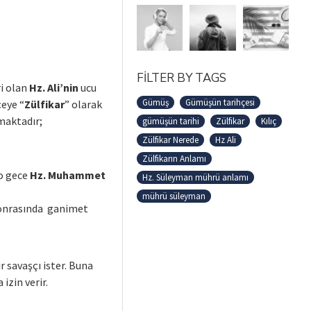
FILTER BY TAGS
i olan
Hz. Ali’nin
ucu
Gümüş
Gümüşün tarihçesi
çeye “
Zülfikar
” olarak
nmaktadır;
gümüşün tarihi
Zülfikar
Kılıç
Zülfikar Nerede
Hz Ali
Zülfikarın Anlamı
 o gece
Hz. Muhammet
Hz. Süleyman mührü anlamı
mührü süleyman
sonrasında ganimet
r savaşçı ister. Buna
izin verir.