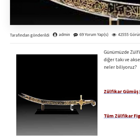
admin
69 Yorum Yap(s)
42555 Görü
Tarafından gönderildi
Günümüzde Zülfik
diğer takı ve aks
neler biliyoruz?
Zülfikar Gümüş 
Tüm Zülfikar Fig