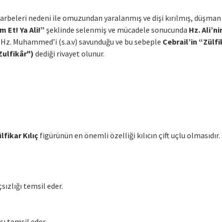
ç darbeleri nedeni ile omuzundan yaralanmış ve dişi kırılmış, düşman
 Et! Ya Ali!”
şeklinde selenmiş ve mücadele sonucunda
Hz. Ali’ni
r Hz. Muhammed’i (s.a.v) savunduğu ve bu sebeple
Cebrail’in
“Zülfi
 Zulfikâr")
dediği rivayet olunur.
lfikar Kılıç
figürünün en önemli özelliği kılıcın çift uçlu olmasıdır.
sızlığı temsil eder.
şı temsil eder.