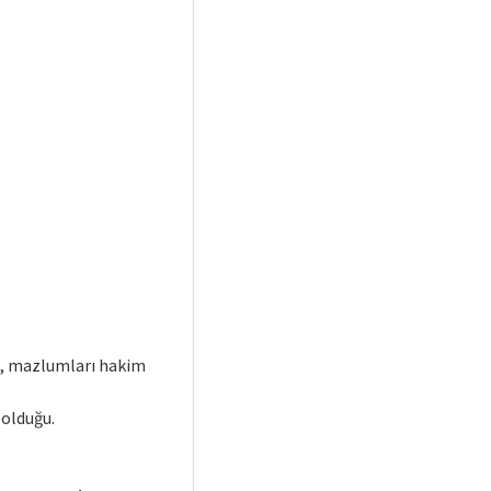
ip, mazlumları hakim
bolduğu.