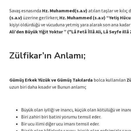
Savaş esnasında
Hz. Muhammed(s.a.v)
atılan taşlar ve kılı
(s.a.v)
üzerine gerlirken;
Hz. Muhammed (s.a.v)
“Yetiş Hücum
kişiyi öldürdüğü ve vücuduna yetmiş yara alarak son ana kada
Ali’den Büyük Yiğit Yoktur ” ("Lâ Fetâ İllâ Ali, Lâ Seyfe illâ
Zülfikar’ın Anlamı;
Gümüş Erkek Yüzük ve Gümüş Takılarda
bolca kullanılan
Zü
uzun biri daha kısadır ve Bunun anlamı;
Büyük olan iyiliği ve inancı, küçük olan kötülüğü ve inanç
Biri zahiri biri batini yorumu temsil eder.
Bir ucu ilimi diğer ucu imanı temsil eder.
Büyük olan kâfirlerle savaşı, küçük olan nefsimizle sava