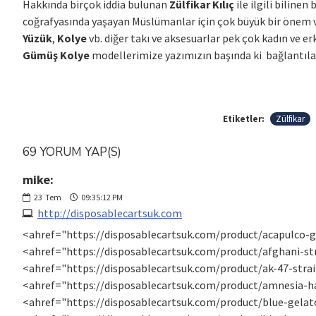
Hakkında birçok iddia bulunan
Zülfikar Kılıç
ile ilgili biline
coğrafyasında yaşayan Müslümanlar için çok büyük bir önem ve 
Yüzük
,
Kolye
vb. diğer takı ve aksesuarlar pek çok kadın ve e
Gümüş Kolye
modellerimize yazımızın başında ki bağlantılar
Etiketler:
Zülfikar
69 YORUM YAP(S)
mike:
23
Tem
09:35:12 PM
http://disposablecartsuk.com
<ahref="https://disposablecartsuk.com/product/acapulco-go
<ahref="https://disposablecartsuk.com/product/afghani-str
<ahref="https://disposablecartsuk.com/product/ak-47-strai
<ahref="https://disposablecartsuk.com/product/amnesia-ha
<ahref="https://disposablecartsuk.com/product/blue-gelato