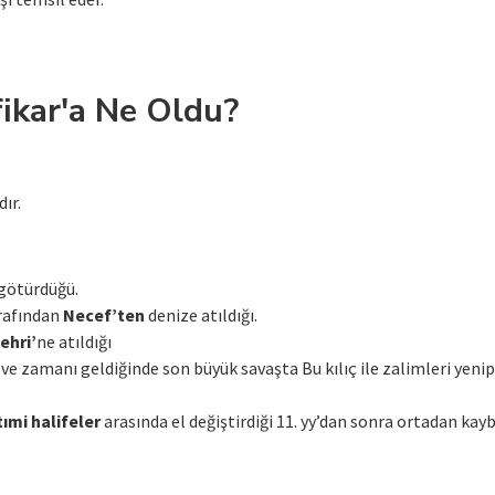
fikar'a Ne Oldu?
dır.
 götürdüğü.
rafından
Necef’ten
denize atıldığı.
ehri’
ne atıldığı
 ve zamanı geldiğinde son büyük savaşta Bu kılıç ile zalimleri yen
tımi halifeler
arasında el değiştirdiği 11. yy’dan sonra ortadan kay