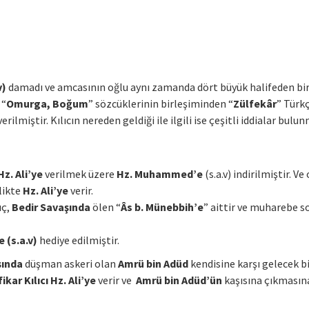
v)
damadı ve amcasının oğlu aynı zamanda dört büyük halifeden bir
 “
Omurga, Boğum
” sözcüklerinin birleşiminden “
Zülfekâr
” Türk
erilmiştir. Kılıcın nereden geldiği ile ilgili ise çeşitli iddialar bulu
Hz. Ali’ye
verilmek üzere
Hz. Muhammed’e
(s.a.v) indirilmiştir. Ve
rlikte
Hz. Ali’ye
verir.
ıç,
Bedir Savaşında
ölen “
Âs b. Münebbih’e
” aittir ve muharebe 
 (s.a.v)
hediye edilmiştir.
şında
düşman askeri olan
Amrü bin Adüd
kendisine karşı gelecek bi
ikar Kılıcı Hz. Ali’ye
verir ve
Amrü bin Adüd’ün
kaşısına çıkmasına 