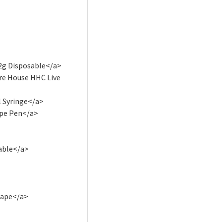
2g Disposable</a>
re House HHC Live
l Syringe</a>
ape Pen</a>
able</a>
ape​</a>