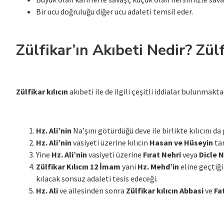
Bir ucu doğruluğu diğer ucu adaleti temsil eder.
Zülfikar’ın Akıbeti Nedir? Zül
Zülfikar kılıcın
akıbeti ile de ilgili çeşitli iddialar bulunmakta
Hz. Ali’nin
Na’şını götürdüğü deve ile birlikte kılıcını da
Hz. Ali’nin
vasiyeti üzerine kılıcın
Hasan ve Hüseyin
ta
Yine
Hz. Ali’nin
vasiyeti üzerine
Fırat Nehri
veya
Dicle N
Zülfikar Kılıcın
12 İmam
yani
Hz. Mehd’in
eline geçtiği
kılacak sonsuz adaleti tesis edeceği.
Hz. Ali
ve ailesinden sonra
Zülfikar kılıcın Abbasi
ve
Fa