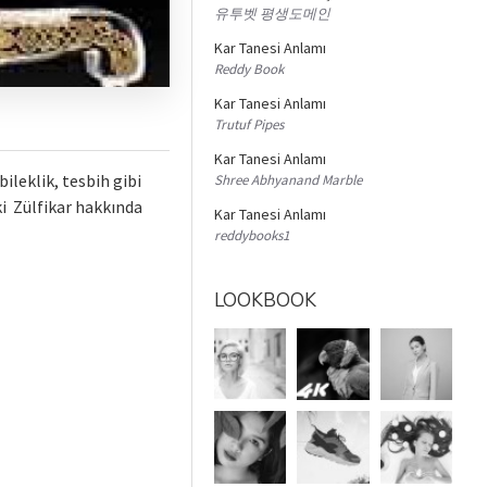
유투벳 평생도메인
Kar Tanesi Anlamı
Reddy Book
Kar Tanesi Anlamı
Trutuf Pipes
Kar Tanesi Anlamı
leklik, tesbih gibi
Shree Abhyanand Marble
ki Zülfikar hakkında
Kar Tanesi Anlamı
reddybooks1
LOOKBOOK