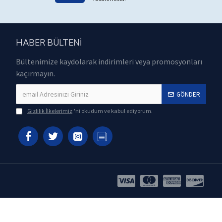
HABER BÜLTENI
Bültenimize kaydolarak indirimleri veya promosyonları
kaçırmayın.
GÖNDER
Gizlilik İlkelerimiz
'ni okudum ve kabul ediyorum.