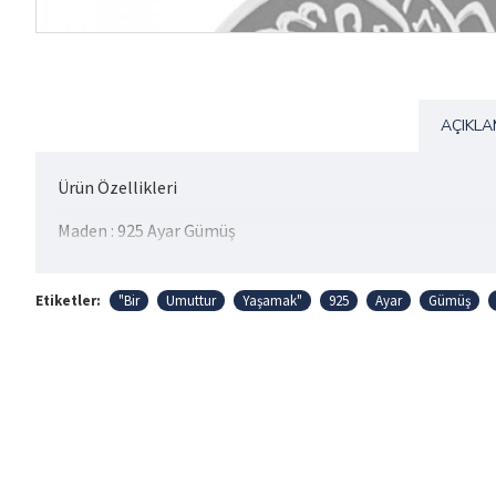
AÇIKL
Ürün Özellikleri
Maden : 925 Ayar Gümüş
Gram: 13.00 gr
Etiketler:
"Bir
Umuttur
Yaşamak"
925
Ayar
Gümüş
Ürünümüz Gümüş Yolu Tarafından 1(Bir) Yıl Garanti Süre
Ürünlerimiz Özel Paketlerimizde Gönderilir. Örnek Paketl