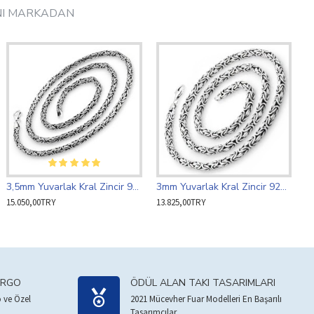
NI MARKADAN
3,5mm Yuvarlak Kral Zincir 925 Ayar Gümüş
3mm Yuvarlak Kral Zincir 925 Ayar Gümüş
15.050,00TRY
13.825,00TRY
ARGO
ÖDÜL ALAN TAKI TASARIMLARI
 ve Özel
2021 Mücevher Fuar Modelleri En Başarılı
Tasarımcılar.