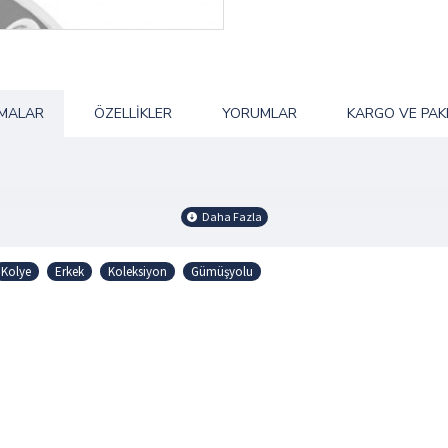
AMALAR
ÖZELLIKLER
YORUMLAR
KARGO VE PAK
Kolye
Erkek
Koleksiyon
Gümüşyolu
si Vardır.
erimize Bakabilirsiniz.