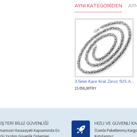
AYNI KATEGORIDEN
AY
3,5mm Kare Kral Zincir 925 Ayar Gümüş
15.050,00TRY
ŞTERI BILGI GÜVENLIĞI
HIZLI VE GÜVENLI K
rmamızın Hassasiyeti Kapsamında En
Özenle Paketlenmiş Kargo
çlü Yazılım Güvenlik Önlemleri.
Kutularımız.