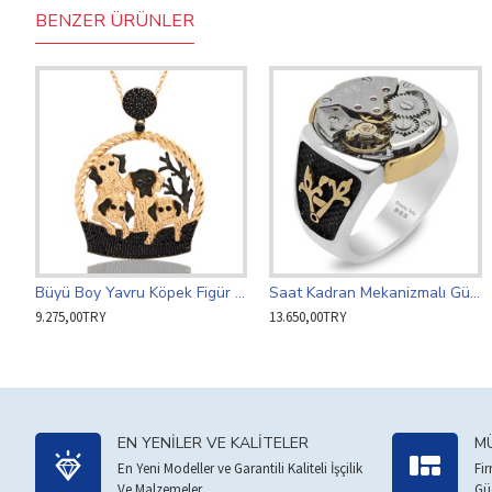
BENZER ÜRÜNLER
Büyü Boy Yavru Köpek Figür Rose Gümüş Kadın Kolye 925 Ayar
Saat Kadran Mekanizmalı Gümüş Erkek Yüzük 925 Ayar
9.275,00TRY
13.650,00TRY
EN YENILER VE KALITELER
MÜ
En Yeni Modeller ve Garantili Kaliteli İşçilik
Fi
Ve Malzemeler.
Gü