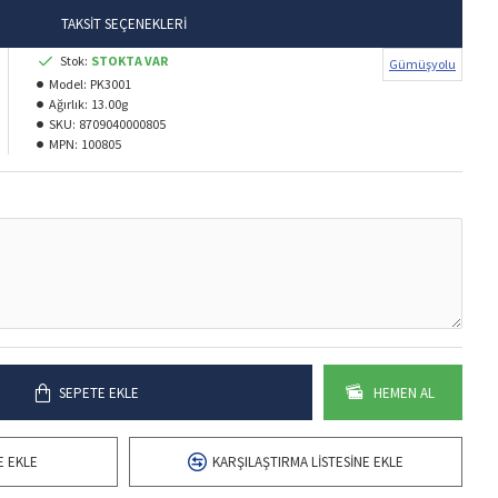
TAKSIT SEÇENEKLERI
Stok:
STOKTA VAR
Gümüşyolu
Model:
PK3001
Ağırlık:
13.00g
SKU:
8709040000805
MPN:
100805
SEPETE EKLE
HEMEN AL
E EKLE
KARŞILAŞTIRMA LISTESINE EKLE