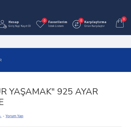
0
0
0
Hesap
Favorilerim
Karşılaştırma
Giriş Yap/ Kayıt Ol
İstek Listem
Ürün Karşılaştır
R
R YAŞAMAK" 925 AYAR
E
.
-
Yorum Yap