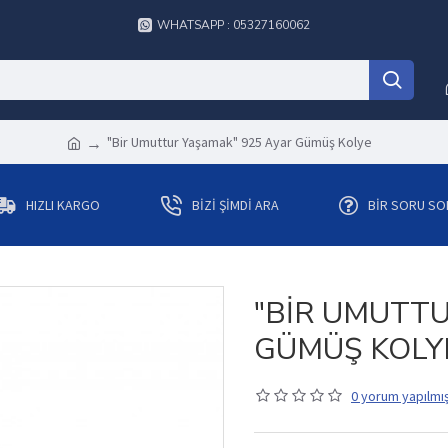
WHATSAPP : 05327160062
"Bir Umuttur Yaşamak" 925 Ayar Gümüş Kolye
HIZLI KARGO
BIZI ŞIMDI ARA
BIR SORU SO
"BIR UMUTTU
GÜMÜŞ KOLY
0 yorum yapılmış