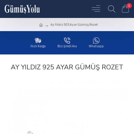
0
Ay Yıldız 925 Ayar Gümüş Rozet
Hızlı Kargo
Bizi Şimdi Ara
Whatsapp
AY YILDIZ 925 AYAR GÜMÜŞ ROZET