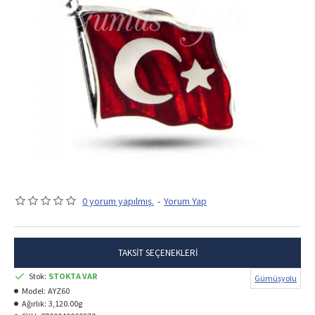
0 yorum yapılmış.
-
Yorum Yap
TAKSIT SEÇENEKLERI
Stok:
STOKTA VAR
Gümüşyolu
Model:
AYZ60
Ağırlık:
3,120.00g