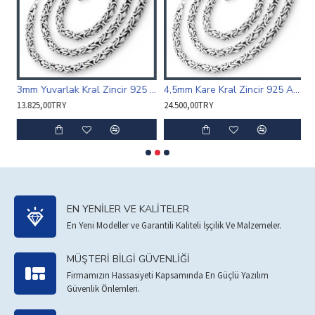
m Yuvarlak Kral Zincir 925 Ayar Gümüş
3mm Yuvarlak Kral Zincir 925 Ayar Gümüş
4,5mm Kare Kral Zincir 925 Ayar Gümüş
13.825,00TRY
24.500,00TRY
2
EN YENILER VE KALITELER
En Yeni Modeller ve Garantili Kaliteli İşçilik Ve Malzemeler.
MÜŞTERI BILGI GÜVENLIĞI
Firmamızın Hassasiyeti Kapsamında En Güçlü Yazılım
Güvenlik Önlemleri.