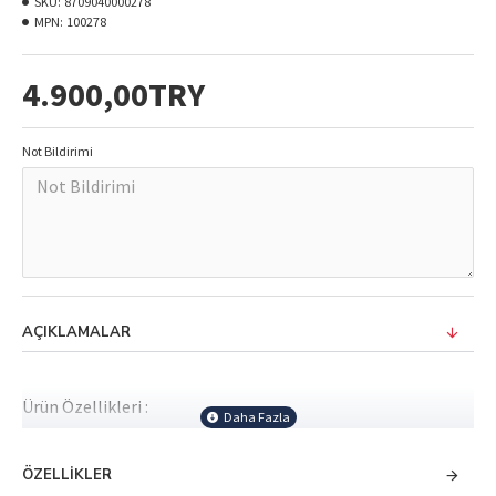
SKU:
8709040000278
MPN:
100278
4.900,00TRY
Not Bildirimi
AÇIKLAMALAR
Ürün Özellikleri :
Maden :925 Ayar Gümüş
ÖZELLIKLER
Gram: 3.12 gr