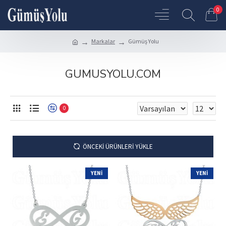
0
Markalar
Gümüş Yolu
GUMUSYOLU.COM
0
ÖNCEKI ÜRÜNLERI YÜKLE
YENI
YENI