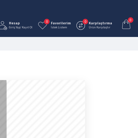
0
0
0
Hesap
Favorilerim
Karşılaştırma
Giriş Yap/ Kayıt Ol
İstek Listem
Ürün Karşılaştır