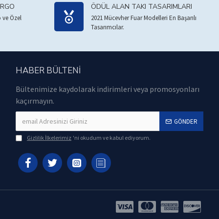
ARGO
ÖDÜL ALAN TAKI TASARIMLARI
 ve Özel
2021 Mücevher Fuar Modelleri En Başarılı
Tasarımcılar.
HABER BÜLTENI
Bültenimize kaydolarak indirimleri veya promosyonları
kaçırmayın.
GÖNDER
Gizlilik İlkelerimiz
'ni okudum ve kabul ediyorum.