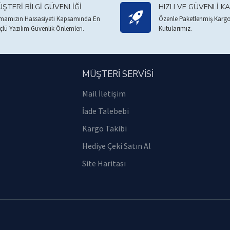
ŞTERI BILGI GÜVENLIĞI
HIZLI VE GÜVENLI K
rmamızın Hassasiyeti Kapsamında En
Özenle Paketlenmiş Kargo
çlü Yazılım Güvenlik Önlemleri.
Kutularımız.
MÜŞTERİ SERVİSİ
Mail İletişim
İade Talebebi
Kargo Takibi
Hediye Çeki Satın Al
Site Haritası