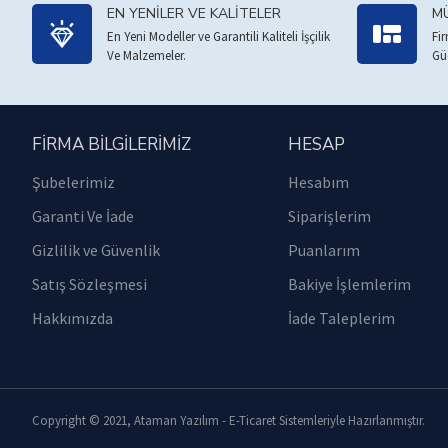
EN YENILER VE KALITELER
MÜ
En Yeni Modeller ve Garantili Kaliteli İşçilik
Fi
Ve Malzemeler.
Gü
FIRMA BILGILERIMIZ
HESAP
Şubelerimiz
Hesabım
Garanti Ve İade
Siparişlerim
Gizlilik ve Güvenlik
Puanlarım
Satış Sözleşmesi
Bakiye İşlemlerim
Hakkımızda
İade Taleplerim
Copyright © 2021, Ataman Yazılım - E-Ticaret Sistemleriyle Hazırlanmıştır.