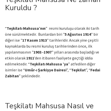
Kuruldu ?
“
Teşkilatı Mahsusa’nın
” resmi kuruluşu olarak iki tarih
öne sürülmektedir. Bunlardan biri "
5 Ağustos 1914
" bir
diğeri ise "
17 Kasım 1913
" tarihleridir. Ancak yine çeşitli
kaynaklarda bu resmi kuruluş tarihlerinden önce, ilk
yapılanmasının "
1903 -1907
" yılları arasında başladığı ve
etkin olarak
1911
’den itibaren faaliyete geçtiği iddia
edilmektedir. “
Teşkilatı Mahsusa ’ya
” atfedilen diğer
isimler ise “
Umûr-ı Şarkiyye Dairesi
”, “
Teşkilat
”, “
Fedai
Zabitan
” şeklindedir.
Teşkilatı Mahsusa Nasıl ve