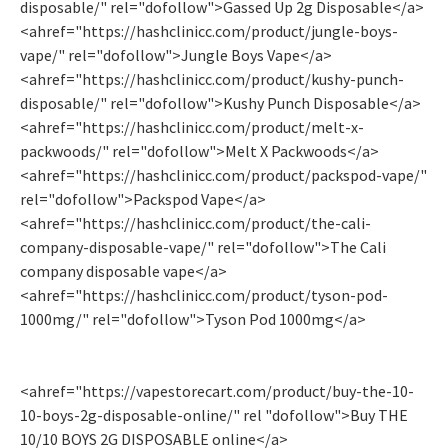
disposable/" rel="dofollow">Gassed Up 2g Disposable</a>
<ahref="https://hashclinicc.com/product/jungle-boys-
vape/" rel="dofollow">Jungle Boys Vape</a>
<ahref="https://hashclinicc.com/product/kushy-punch-
disposable/" rel="dofollow">Kushy Punch Disposable</a>
<ahref="https://hashclinicc.com/product/melt-x-
packwoods/" rel="dofollow">Melt X Packwoods</a>
<ahref="https://hashclinicc.com/product/packspod-vape/"
rel="dofollow">Packspod Vape​</a>
<ahref="https://hashclinicc.com/product/the-cali-
company-disposable-vape/" rel="dofollow">The Cali
company disposable vape​</a>
<ahref="https://hashclinicc.com/product/tyson-pod-
1000mg/" rel="dofollow">Tyson Pod 1000mg</a>
<ahref="https://vapestorecart.com/product/buy-the-10-
10-boys-2g-disposable-online/" rel "dofollow">Buy THE
10/10 BOYS 2G DISPOSABLE online</a>