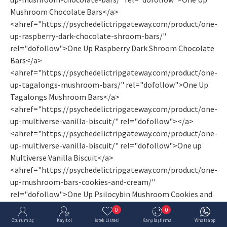
Mushroom Chocolate Bars</a>
<ahref="https://psychedelictripgateway.com/product/one-
up-raspberry-dark-chocolate-shroom-bars/"
rel="dofollow">One Up Raspberry Dark Shroom Chocolate
Bars</a>
<ahref="https://psychedelictripgateway.com/product/one-
up-tagalongs-mushroom-bars/" rel="dofollow">One Up
Tagalongs Mushroom Bars</a>
<ahref="https://psychedelictripgateway.com/product/one-
up-multiverse-vanilla-biscuit/" rel="dofollow"></a>
<ahref="https://psychedelictripgateway.com/product/one-
up-multiverse-vanilla-biscuit/" rel="dofollow">One up
Multiverse Vanilla Biscuit</a>
<ahref="https://psychedelictripgateway.com/product/one-
up-mushroom-bars-cookies-and-cream/"
rel="dofollow">One Up Psilocybin Mushroom Cookies and
Cream</a>
0
0
<ahref="https://psychedelictripgateway.com/product/one-
Oturum aç
Kayıt ol
İstek Listesi
Karşılaştırma
Whatsapp