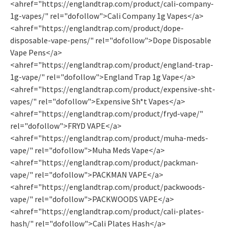
<ahref="https://englandtrap.com/product/cali-company-
1g-vapes/" rel="dofollow">Cali Company 1g Vapes</a>
<ahref="https://englandtrap.com/product/dope-
disposable-vape-pens/" rel="dofollow">Dope Disposable
Vape Pens</a>
<ahref="https://englandtrap.com/product/england-trap-
1g-vape/" rel="dofollow">England Trap 1g Vape</a>
<ahref="https://englandtrap.com/product/expensive-sht-
vapes/" rel="dofollow">Expensive Sh*t Vapes</a>
<ahref="https://englandtrap.com/product/fryd-vape/"
rel="dofollow">FRYD VAPE</a>
<ahref="https://englandtrap.com/product/muha-meds-
vape/" rel="dofollow">Muha Meds Vape</a>
<ahref="https://englandtrap.com/product/packman-
vape/" rel="dofollow">PACKMAN VAPE</a>
<ahref="https://englandtrap.com/product/packwoods-
vape/" rel="dofollow">PACKWOODS VAPE</a>
<ahref="https://englandtrap.com/product/cali-plates-
hash/" rel="dofollow">Cali Plates Hash</a>