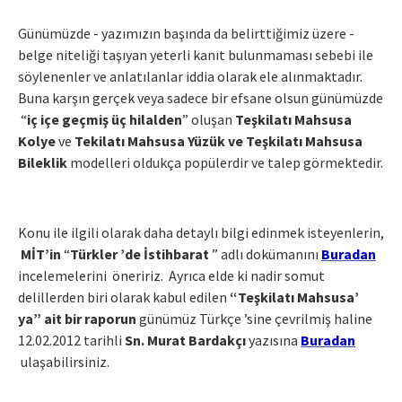
Günümüzde - yazımızın başında da belirttiğimiz üzere -
belge niteliği taşıyan yeterli kanıt bulunmaması sebebi ile
söylenenler ve anlatılanlar iddia olarak ele alınmaktadır.
Buna karşın gerçek veya sadece bir efsane olsun günümüzde
“
iç içe geçmiş üç hilalden
” oluşan
Teşkilatı Mahsusa
Kolye
ve
Tekilatı Mahsusa Yüzük ve Teşkilatı Mahsusa
Bileklik
modelleri oldukça popülerdir ve talep görmektedir.
Konu ile ilgili olarak daha detaylı bilgi edinmek isteyenlerin,
MİT’in
“
Türkler ’de İstihbarat
” adlı dokümanını
Buradan
incelemelerini öneririz. Ayrıca elde ki nadir somut
delillerden biri olarak kabul edilen
“Teşkilatı Mahsusa’
ya” ait bir raporun
günümüz Türkçe ’sine çevrilmiş haline
12.02.2012 tarihli
Sn. Murat Bardakçı
yazısına
Buradan
ulaşabilirsiniz.