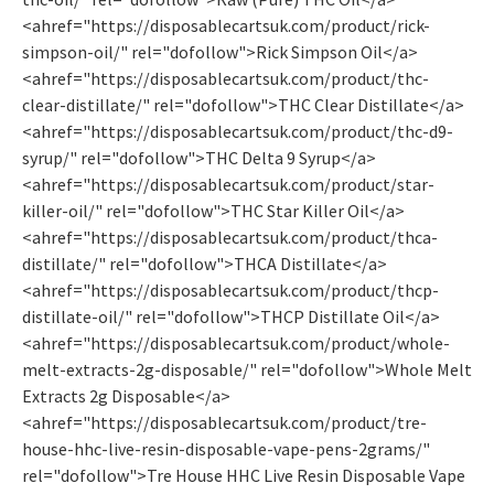
<ahref="https://disposablecartsuk.com/product/rick-
simpson-oil/" rel="dofollow">Rick Simpson Oil</a>
<ahref="https://disposablecartsuk.com/product/thc-
clear-distillate/" rel="dofollow">THC Clear Distillate</a>
<ahref="https://disposablecartsuk.com/product/thc-d9-
syrup/" rel="dofollow">THC Delta 9 Syrup</a>
<ahref="https://disposablecartsuk.com/product/star-
killer-oil/" rel="dofollow">THC Star Killer Oil</a>
<ahref="https://disposablecartsuk.com/product/thca-
distillate/" rel="dofollow">THCA Distillate</a>
<ahref="https://disposablecartsuk.com/product/thcp-
distillate-oil/" rel="dofollow">THCP Distillate Oil</a>
<ahref="https://disposablecartsuk.com/product/whole-
melt-extracts-2g-disposable/" rel="dofollow">Whole Melt
Extracts 2g Disposable</a>
<ahref="https://disposablecartsuk.com/product/tre-
house-hhc-live-resin-disposable-vape-pens-2grams/"
rel="dofollow">Tre House HHC Live Resin Disposable Vape