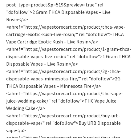
post_type=product&p=519&preview=true" rel
"dofollow">2 Gram THCA Disposable Vapes – Live
Rosin</a>
<ahref="https://vapestorecart.com/product/thca-vape-
cartridge-exotic-kush-live-rosin/" rel "dofollow">THCA
Vape Cartridge Exotic Kush – Live Rosin</a>
<ahref="https://vapestorecart.com/product/1-gram-thca-
disposable-vapes-live-rosin/" rel "dofollow">1 Gram THCA
Disposable Vapes – Live Rosin</a>
<ahref="https://vapestorecart.com/product/2g-thca-
disposable-vapes-minnesota-fire/" rel "dofollow">2G
THCA Disposable Vapes – Minnesota Fire</a>
<ahref="https://vapestorecart.com/product/thc-vape-
juice-wedding-cake/" rel "dofollow">THC Vape Juice
Wedding Cake</a>
<ahref="https://vapestorecart.com/product/buy-urb-
disposable-vape/" rel "dofollow">Buy URB Disposable
vape</a>
<ahref="https://vapestorecart.com/product/buy-xtra-