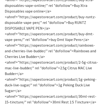
disposables-vape-online/" rel "dofollow">Buy Xtra
Disposables vape online</a>
<ahref="https://vapestorecart.com/product/buy-runtz-
disposable-vape-pen/" rel "dofollow">Buy RUNTZ
DISPOSABLE VAPE PEN</a>
<ahref="https://vapestorecart.com/product/buy-dmt-
vape-pens/" rel "dofollow">buy Dmt Vape Pens</a>
<ahref="https://vapestorecart.com/product/rainbows-
and-cherries-live-budder/" rel "dofollow">Rainbows and
Cherries Live Budder</a>
<ahref="https://vapestorecart.com/product/2-5g-citrus-
mac-live-budder/" rel "dofollow">2.5g Citrus MAC Live
Budder</a>
<ahref="https://vapestorecart.com/product/1g-peking-
duck-live-sugar/" rel "dofollow">1g Peking Duck Live
Sugar</a>
<ahref="https://vapestorecart.com/product/30ml-rest-
15-tincture/" rel "dofollow">30ml Rest 1:5 Tincture</a>