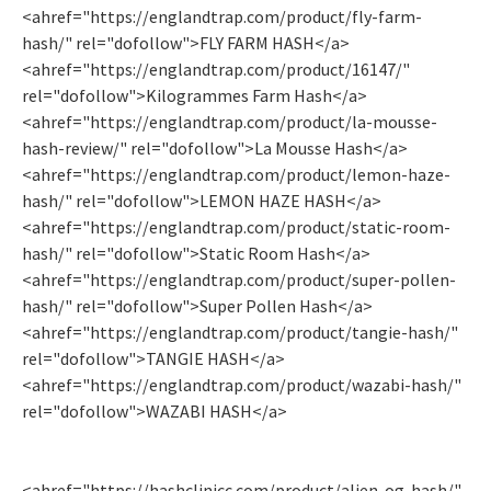
<ahref="https://englandtrap.com/product/fly-farm-
hash/" rel="dofollow">FLY FARM HASH</a>
<ahref="https://englandtrap.com/product/16147/"
rel="dofollow">Kilogrammes Farm Hash</a>
<ahref="https://englandtrap.com/product/la-mousse-
hash-review/" rel="dofollow">La Mousse Hash</a>
<ahref="https://englandtrap.com/product/lemon-haze-
hash/" rel="dofollow">LEMON HAZE HASH</a>
<ahref="https://englandtrap.com/product/static-room-
hash/" rel="dofollow">Static Room Hash</a>
<ahref="https://englandtrap.com/product/super-pollen-
hash/" rel="dofollow">Super Pollen Hash</a>
<ahref="https://englandtrap.com/product/tangie-hash/"
rel="dofollow">TANGIE HASH</a>
<ahref="https://englandtrap.com/product/wazabi-hash/"
rel="dofollow">WAZABI HASH</a>
<ahref="https://hashclinicc.com/product/alien-og-hash/"