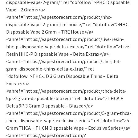
disposable-vape-2-gram/" rel "dofollow">PHC Disposable
Vape – 2 Gram</a>
<ahref="https://vapestorecart.com/product/hhc-
disposable-vape-2-gram-tre-house/" rel "dofollow">HHC
Disposable Vape 2 Gram – TRE House</a>
<ahref="https://vapestorecart.com/product/live-resin-
hhc-p-disposable-vape-delta-extrax/" rel "dofollow">Live
Resin HHC-P Disposable Vape – Delta Extrax</a>
<ahref="https://vapestorecart.com/product/thc-jd-3-
gram-disposable-thins-delta-extrax/" rel
"dofollow">THC-JD 3 Gram Disposable Thins – Delta
Extrax</a>
<ahref="https://vapestorecart.com/product/thca-delta-
9p-3-gram-disposable-blazed/" rel "dofollow">THCA +
Delta 9P 3 Gram Disposable – Blazed</a>
<ahref="https://vapestorecart.com/product/5-gram-thca-
thcm-disposable-vape-exclusive-series/" rel "dofollow">5
Gram THCA + THCM Disposable Vape – Exclusive Series</a>
<ahref="https://vapestorecart.com/?