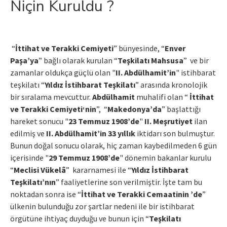
Niçin Kuruldu ?
“
İttihat ve Terakki Cemiyeti
” bünyesinde, “
Enver
Paşa’ya
” bağlı olarak kurulan “
Teşkilatı Mahsusa
” ve bir
zamanlar oldukça güçlü olan "
II. Abdülhamit’in
" istihbarat
teşkilatı “
Yıldız İstihbarat Teşkilatı
” arasında kronolojik
bir sıralama mevcuttur.
Abdülhamit
muhalifi olan “
İttihat
ve Terakki Cemiyeti‘nin
”, “
Makedonya’da
” başlattığı
hareket sonucu "
23 Temmuz 1908’de
"
II. Meşrutiyet
ilan
edilmiş ve
II. Abdülhamit’in
33 yıllık
iktidarı son bulmuştur.
Bunun doğal sonucu olarak, hiç zaman kaybedilmeden 6 gün
içerisinde "
29 Temmuz 1908’de
" dönemin bakanlar kurulu
“
Meclisi Vükelâ
” kararnamesi ile “
Yıldız İstihbarat
Teşkilatı’nın
” faaliyetlerine son verilmiştir. İşte tam bu
noktadan sonra ise “
İttihat ve Terakki Cemaatinin ’de
”
ülkenin bulunduğu zor şartlar nedeni ile bir istihbarat
örgütüne ihtiyaç duyduğu ve bunun için “
Teşkilatı