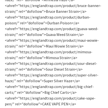
<ahref="https://englandtrap.com/product/bruce-banner-
strain/" rel="dofollow">Bruce Banner Strain</a>
<ahref="https://englandtrap.com/product/durban-
poison/" rel="dofollow">Durban Poison</a>
<ahref="https://englandtrap.com/product/guava-weed-
strain/" rel="dofollow">Guava Weed Strain</a>
<ahref="https://englandtrap.com/product/maui-wowie-
strain/" rel="dofollow">Maui Wowie Strain</a>
<ahref="https://englandtrap.com/product/mimosa-
strain/" rel="dofollow">Mimosa Strain</a>
<ahref="https://englandtrap.com/product/sour-diesel-
strain/" rel="dofollow">Sour Diesel Strain</a>
<ahref="https://englandtrap.com/product/super-silver-
haze/" rel="dofollow">Super Silver Haze</a>
<ahref="https://englandtrap.com/product/big-chief-
carts/" rel="dofollow">Big Chief Carts</a>
<ahref="https://englandtrap.com/product/cake-vape-
pen/" rel="dofollow">CAKE VAPE PEN</a>