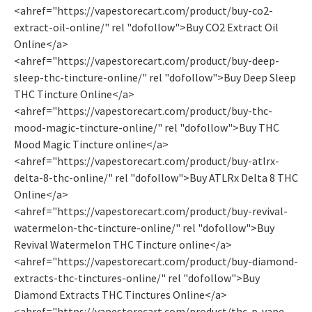
<ahref="https://vapestorecart.com/product/buy-co2-
extract-oil-online/" rel "dofollow">Buy CO2 Extract Oil
Online</a>
<ahref="https://vapestorecart.com/product/buy-deep-
sleep-thc-tincture-online/" rel "dofollow">Buy Deep Sleep
THC Tincture Online</a>
<ahref="https://vapestorecart.com/product/buy-thc-
mood-magic-tincture-online/" rel "dofollow">Buy THC
Mood Magic Tincture online</a>
<ahref="https://vapestorecart.com/product/buy-atlrx-
delta-8-thc-online/" rel "dofollow">Buy ATLRx Delta 8 THC
Online</a>
<ahref="https://vapestorecart.com/product/buy-revival-
watermelon-thc-tincture-online/" rel "dofollow">Buy
Revival Watermelon THC Tincture online</a>
<ahref="https://vapestorecart.com/product/buy-diamond-
extracts-thc-tinctures-online/" rel "dofollow">Buy
Diamond Extracts THC Tinctures Online</a>
<ahref="https://vapestorecart.com/product/thc-p-vape-