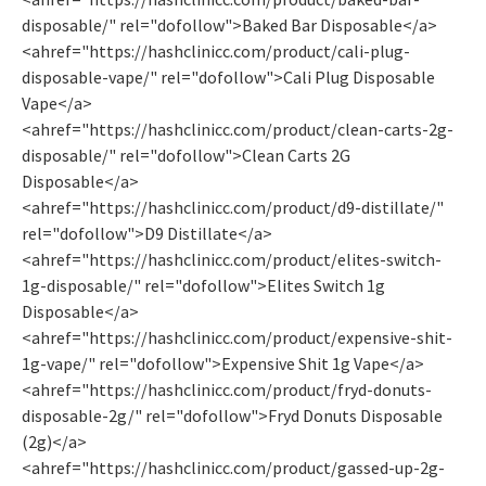
disposable/" rel="dofollow">Baked Bar Disposable</a>
<ahref="https://hashclinicc.com/product/cali-plug-
disposable-vape/" rel="dofollow">Cali Plug Disposable
Vape</a>
<ahref="https://hashclinicc.com/product/clean-carts-2g-
disposable/" rel="dofollow">Clean Carts 2G
Disposable</a>
<ahref="https://hashclinicc.com/product/d9-distillate/"
rel="dofollow">D9 Distillate</a>
<ahref="https://hashclinicc.com/product/elites-switch-
1g-disposable/" rel="dofollow">Elites Switch 1g
Disposable</a>
<ahref="https://hashclinicc.com/product/expensive-shit-
1g-vape/" rel="dofollow">Expensive Shit 1g Vape</a>
<ahref="https://hashclinicc.com/product/fryd-donuts-
disposable-2g/" rel="dofollow">Fryd Donuts Disposable​
(2g)</a>
<ahref="https://hashclinicc.com/product/gassed-up-2g-