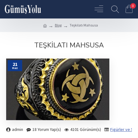
0
Blog
Teşkilatı Mahsusa
TEŞKILATI MAHSUSA
21
Haz
admin
18 Yorum Yap(s)
4101 Görünüm(s)
Figürler ve Se