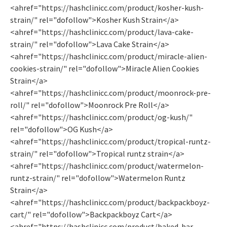
<ahref="https://hashclinicc.com/product/kosher-kush-
strain/" rel="dofollow">Kosher Kush Strain</a>
<ahref="https://hashclinicc.com/product/lava-cake-
strain/" rel="dofollow">Lava Cake Strain</a>
<ahref="https://hashclinicc.com/product/miracle-alien-
cookies-strain/" rel="dofollow">Miracle Alien Cookies
Strain</a>
<ahref="https://hashclinicc.com/product/moonrock-pre-
roll/" rel="dofollow">Moonrock Pre Roll</a>
<ahref="https://hashclinicc.com/product/og-kush/"
rel="dofollow">OG Kush</a>
<ahref="https://hashclinicc.com/product/tropical-runtz-
strain/" rel="dofollow">Tropical runtz strain</a>
<ahref="https://hashclinicc.com/product/watermelon-
runtz-strain/" rel="dofollow">Watermelon Runtz
Strain</a>
<ahref="https://hashclinicc.com/product/backpackboyz-
cart/" rel="dofollow">Backpackboyz Cart</a>
<ahref="https://hashclinicc.com/product/baked-bar-