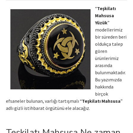
“
Teşkilatı
Mahsusa
Yüzük
”
modellerimiz
bir süreden beri
oldukça talep
gören
ürünlerimiz
arasında
bulunmaktadır.
Bu yazımızda
hakkında
birçok
efsaneler bulunan, varlığı tartışmalı “
Teşkilatı Mahsusa
”
adlı gizli istihbarat örgütünü ele alacağız.
Teşkilatı Mahsusa Ne zaman