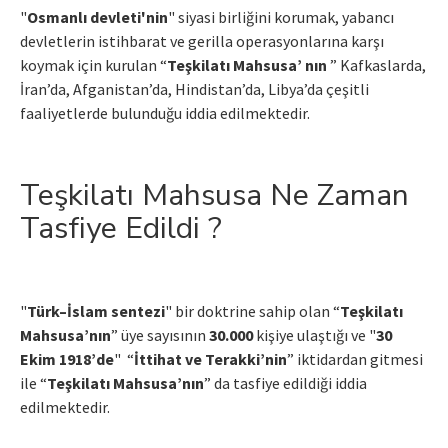
"
Osmanlı devleti'nin
" siyasi birliğini korumak, yabancı
devletlerin istihbarat ve gerilla operasyonlarına karşı
koymak için kurulan “
Teşkilatı Mahsusa’ nın
” Kafkaslarda,
İran’da, Afganistan’da, Hindistan’da, Libya’da çeşitli
faaliyetlerde bulunduğu iddia edilmektedir.
Teşkilatı Mahsusa Ne Zaman
Tasfiye Edildi ?
"
Türk–İslam sentezi
" bir doktrine sahip olan “
Teşkilatı
Mahsusa’nın
” üye sayısının
30.000
kişiye ulaştığı ve "
30
Ekim 1918’de
" “
İttihat ve Terakki’nin
” iktidardan gitmesi
ile “
Teşkilatı Mahsusa’nın
” da tasfiye edildiği iddia
edilmektedir.