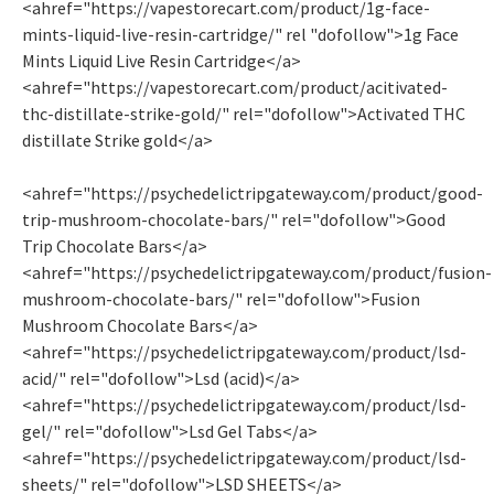
<ahref="https://vapestorecart.com/product/1g-face-
mints-liquid-live-resin-cartridge/" rel "dofollow">1g Face
Mints Liquid Live Resin Cartridge</a>
<ahref="https://vapestorecart.com/product/acitivated-
thc-distillate-strike-gold/" rel="dofollow">Activated THC
distillate Strike gold</a>
<ahref="https://psychedelictripgateway.com/product/good-
trip-mushroom-chocolate-bars/" rel="dofollow">Good
Trip Chocolate Bars</a>
<ahref="https://psychedelictripgateway.com/product/fusion-
mushroom-chocolate-bars/" rel="dofollow">Fusion
Mushroom Chocolate Bars</a>
<ahref="https://psychedelictripgateway.com/product/lsd-
acid/" rel="dofollow">Lsd (acid)</a>
<ahref="https://psychedelictripgateway.com/product/lsd-
gel/" rel="dofollow">Lsd Gel Tabs</a>
<ahref="https://psychedelictripgateway.com/product/lsd-
sheets/" rel="dofollow">LSD SHEETS</a>