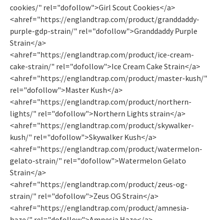
cookies/" rel="dofollow">Girl Scout Cookies</a>
<ahref="https://englandtrap.com/product/granddaddy-
purple-gdp-strain/" rel="dofollow">Granddaddy Purple
Strain</a>
<ahref="https://englandtrap.com/product/ice-cream-
cake-strain/" rel="dofollow">Ice Cream Cake Strain</a>
<ahref="https://englandtrap.com/product/master-kush/"
rel="dofollow">Master Kush</a>
<ahref="https://englandtrap.com/product/northern-
lights/" rel="dofollow">Northern Lights strain</a>
<ahref="https://englandtrap.com/product/skywalker-
kush/" rel="dofollow">Skywalker Kush</a>
<ahref="https://englandtrap.com/product/watermelon-
gelato-strain/" rel="dofollow">Watermelon Gelato
Strain</a>
<ahref="https://englandtrap.com/product/zeus-og-
strain/" rel="dofollow">Zeus OG Strain</a>
<ahref="https://englandtrap.com/product/amnesia-
haze/" rel="dofollow">Amnesia Haze</a>